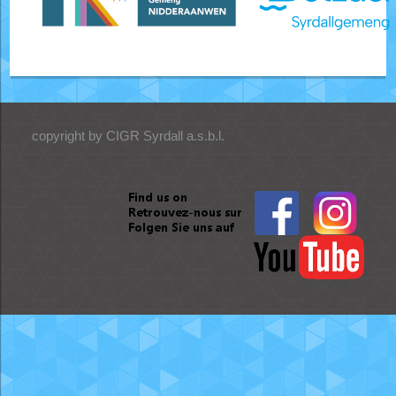
copyright by CIGR Syrdall a.s.b.l.